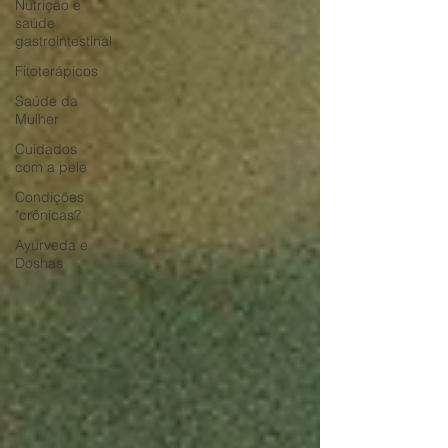
Nutrição e
saúde
gastrointestinal
Fitoterápicos
Saúde da
Mulher
Cuidados
com a pele
Condições
"crônicas?
Ayurveda e
Doshas