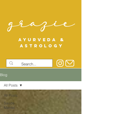
AYURVEDA &
ASTROLOGY
Blog
All Posts
All Posts
Saúde
Mental