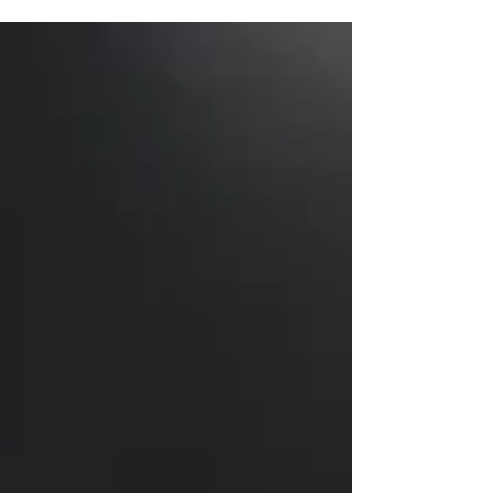
é “o que devo fazer para preprevent cognitive
decline?"