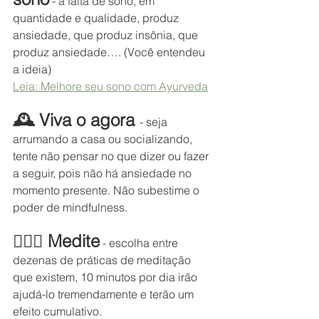
 - a falta de sono, em 
quantidade e qualidade, produz 
ansiedade, que produz insônia, que 
produz ansiedade…. (Você entendeu 
a ideia)
Leia: Melhore seu sono com Ayurveda
🕰️ Viva o agora 
- seja 
arrumando a casa ou socializando, 
tente não pensar no que dizer ou fazer 
a seguir, pois não há ansiedade no 
momento presente. Não subestime o 
poder de mindfulness.  
🧘🏽‍♂️ Medite
 - escolha entre 
dezenas de práticas de meditação 
que existem, 10 minutos por dia irão 
ajudá-lo tremendamente e terão um 
efeito cumulativo.