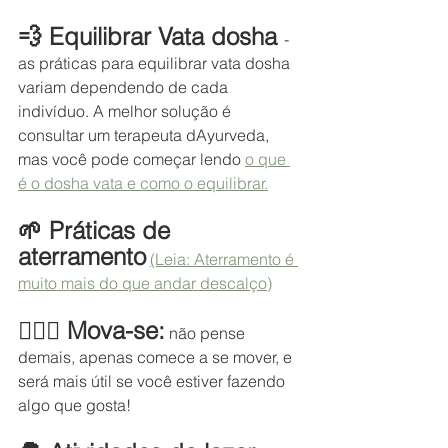
💨 Equilibrar Vata dosha 
- 
as práticas para equilibrar vata dosha 
variam dependendo de cada 
indivíduo. A melhor solução é 
consultar um terapeuta dAyurveda, 
mas você pode começar lendo 
o que 
é o dosha vata e como o equilibrar.
🌱 Práticas de 
aterramento
(Leia: Aterramento é 
muito mais do que andar descalço)
🏃🏽‍♀️ Mova-se:
 não pense 
demais, apenas comece a se mover, e 
será mais útil se você estiver fazendo 
algo que gosta!