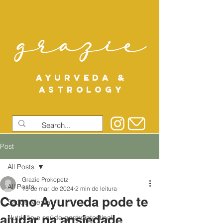
AYURVEDA &
ASTROLOGY
Post
All Posts
Grazie Prokopetz
All Posts
15 de mar. de 2024
2 min de leitura
Como Ayurveda pode te
Saúde Mental
ajudar na ansiedade
Nutrição e saúde gastrointestinal