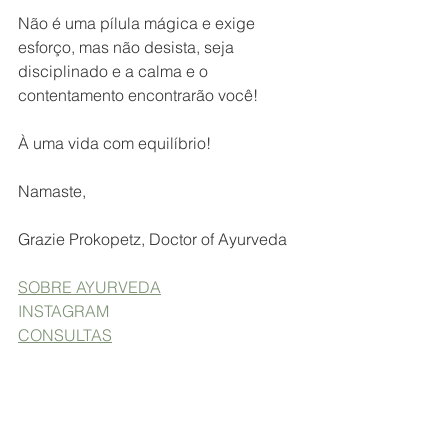
Não é uma pílula mágica e exige 
esforço, mas não desista, seja 
disciplinado e a calma e o 
contentamento encontrarão você!
À uma vida com equilíbrio!
Namaste,
Grazie Prokopetz, Doctor of Ayurveda
SOBRE AYURVEDA
INSTAGRAM
CONSULTAS
ayurveda
ansiedade
stress
vata dosha
meditação
grounding
higiene do sono
detox digital